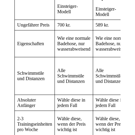
Einsteiger-
Einsteiger-
Modell
Modell
Ungefährer Preis
700 kr.
589 kr.
Wie eine normale
Wie eine normale
Eigenschaften
Badehose, nur
Badehose, nur
wasserabweisend
wasserabweisend
Alle
Alle
Schwimmstile
Schwimmstile
Schwimmstile
und Distanzen
und Distanzen
und Distanzen
Absoluter
Wähle diese in
Wähle diese in
Anfänger
jedem Fall
jedem Fall
2-3
Wähle diese,
Wähle diese,
Trainingseinheiten
wenn der Preis
wenn der Preis
pro Woche
wichtig ist
wichtig ist