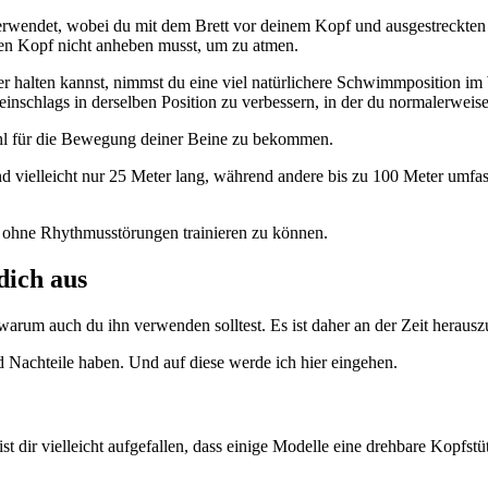
erwendet, wobei du mit dem Brett vor deinem Kopf und ausgestreckten
den Kopf nicht anheben musst, um zu atmen.
r halten kannst, nimmst du eine viel natürlichere Schwimmposition im
inschlags in derselben Position zu verbessern, in der du normalerwei
hl für die Bewegung deiner Beine zu bekommen.
nd vielleicht nur 25 Meter lang, während andere bis zu 100 Meter umfas
ik ohne Rhythmusstörungen trainieren zu können.
dich aus
warum auch du ihn verwenden solltest. Es ist daher an der Zeit herauszu
nd Nachteile haben. Und auf diese werde ich hier eingehen.
t dir vielleicht aufgefallen, dass einige Modelle eine drehbare Kopfst