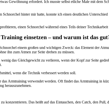
etwas Gewöhnung erfordert. Ich musste selbst etliche Male mit dem S
 Schnorchel hinter mir hatte, konnte ich einen deutlichen Unterschied
ofitieren, einen Schnorchel während eines Teils deiner Technikarbei
Training einsetzen – und warum ist das gut
er Schnorchel einem großen und wichtigen Zweck: das Element der Atmun
n, ohne ihn zum Atmen zur Seite drehen zu müssen.
in wenig das Gleichgewicht zu verlieren, wenn der Kopf zur Seite ged
t.
smittel, wenn die Technik verbessert werden soll.
ür das Armtraining verwendet werden. Oft findet das Armtraining in k
hung herauszunehmen.
s zu konzentrieren. Das heißt auf das Eintauchen, den Catch, den Pull