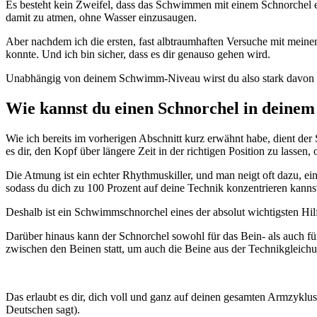
Es besteht kein Zweifel, dass das Schwimmen mit einem Schnorchel 
damit zu atmen, ohne Wasser einzusaugen.
Aber nachdem ich die ersten, fast albtraumhaften Versuche mit meinem
konnte. Und ich bin sicher, dass es dir genauso gehen wird.
Unabhängig von deinem Schwimm-Niveau wirst du also stark davon pr
Wie kannst du einen Schnorchel in deinem 
Wie ich bereits im vorherigen Abschnitt kurz erwähnt habe, dient d
es dir, den Kopf über längere Zeit in der richtigen Position zu lasse
Die Atmung ist ein echter Rhythmuskiller, und man neigt oft dazu, e
sodass du dich zu 100 Prozent auf deine Technik konzentrieren kanns
Deshalb ist ein Schwimmschnorchel eines der absolut wichtigsten Hilf
Darüber hinaus kann der Schnorchel sowohl für das Bein- als auch f
zwischen den Beinen statt, um auch die Beine aus der Technikgleic
Das erlaubt es dir, dich voll und ganz auf deinen gesamten Armzyklu
Deutschen sagt).