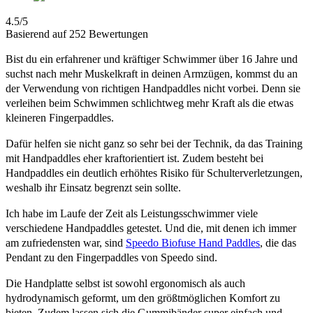
4.5/5
Basierend auf 252 Bewertungen
Bist du ein erfahrener und kräftiger Schwimmer über 16 Jahre und
suchst nach mehr Muskelkraft in deinen Armzügen, kommst du an
der Verwendung von richtigen Handpaddles nicht vorbei. Denn sie
verleihen beim Schwimmen schlichtweg mehr Kraft als die etwas
kleineren Fingerpaddles.
Dafür helfen sie nicht ganz so sehr bei der Technik, da das Training
mit Handpaddles eher kraftorientiert ist. Zudem besteht bei
Handpaddles ein deutlich erhöhtes Risiko für Schulterverletzungen,
weshalb ihr Einsatz begrenzt sein sollte.
Ich habe im Laufe der Zeit als Leistungsschwimmer viele
verschiedene Handpaddles getestet. Und die, mit denen ich immer
am zufriedensten war, sind
Speedo Biofuse Hand Paddles
, die das
Pendant zu den Fingerpaddles von Speedo sind.
Die Handplatte selbst ist sowohl ergonomisch als auch
hydrodynamisch geformt, um den größtmöglichen Komfort zu
bieten. Zudem lassen sich die Gummibänder super einfach und