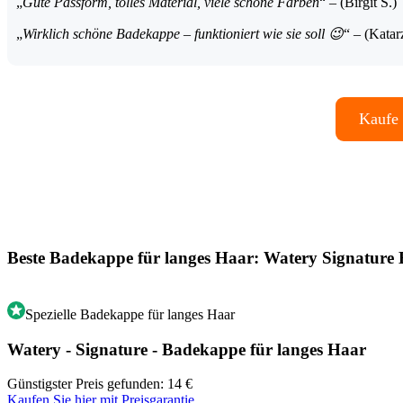
„
Gute Passform, tolles Material, viele schöne Farben
“ – (Birgit S.)
„
Wirklich schöne Badekappe – funktioniert wie sie soll 😉
“ – (Kata
Kaufe 
Beste Badekappe für langes Haar: Watery Signature
Spezielle Badekappe für langes Haar
Watery - Signature - Badekappe für langes Haar
Günstigster Preis gefunden: 14 €
Kaufen Sie hier mit Preisgarantie