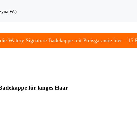
rzyna W.)
die Watery Signature Badekappe mit Preisgarantie hier – 15 
 Badekappe für langes Haar