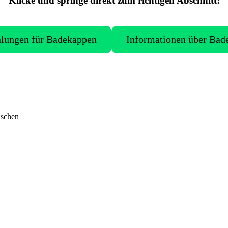
Klicke und springe direkt zum richtigen Abschnitt:
lungen für Badekappen
Informationen über Bad
nschen