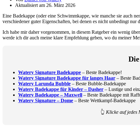
Aktualisiert am 26. März 2026
Eine Badekappe (oder eine Schwimmkappe, wie manche sie auch nennen)
verschiedener guter Eigenschaften, bei denen es nicht unbedingt nur 
Ich habe mir daher vorgenommen, in diesem Ratgeber ein wenig über 
werde ich dir auch meine klare Empfehlung geben, wo du meiner Mei
Die
Watery Signature Badekappe
– Beste Badekappe!
Watery Signature Badekappe für langes Haar
– Beste Bad
Watery Larunda Bubble
– Beste Bubble-Badekappe
Watery Badekappe für Kinder – Dasher
– Lustige und ein
Watery Badekappe – Maxwell
– Beste Badekappe mit Raf
Watery Signature – Dome
– Beste Wettkampf-Badekappe
👆
Klicke auf jedes 